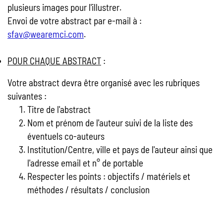
plusieurs images pour l'illustrer.
ABSTRACTS
Envoi de votre abstract par e-mail à :
sfav@wearemci.com
.
BOURSE INTERNES et
DOCTEURS JUNIORS
POUR CHAQUE ABSTRACT
:
Votre abstract devra être organisé avec les rubriques
INFORMATIONS PRATIQUES
suivantes :
Titre de l'abstract
MEDTECH
Nom et prénom de l'auteur suivi de la liste des
éventuels co-auteurs
CONTACT
Institution/Centre, ville et pays de l'auteur ainsi que
l'adresse email et n° de portable
Respecter les points : objectifs / matériels et
méthodes / résultats / conclusion